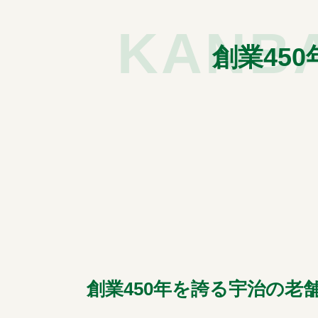
KANBA
創業45
創業450年を誇る宇治の老