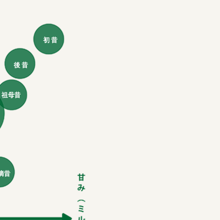
初 昔
後 昔
祖母昔
摘昔