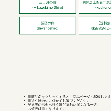
三日月の白
利休居士四百年忌
(Mikazuki no Shiro)
(Koukonos
琵琶の白
【送料無
(Biwanoshiro)
抹茶飲み比
用商品名をクリックすると、商品ページへ移動します
用途や味わいに併せてお選びください。
早見表の右側へ行くほど味わい深くなる一方、
お値段は高くなります。