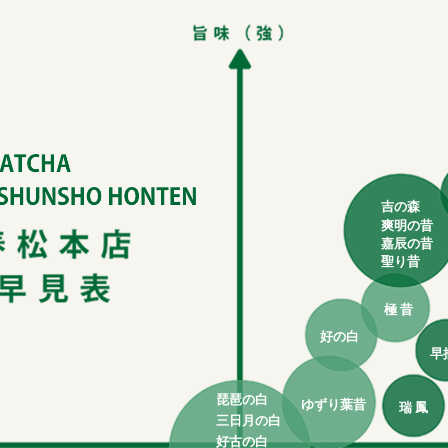
吉の森
爽明の昔
嘉辰の昔
聖り昔
極 昔
好の白
早
琵琶の白
ゆずり葉昔
瑞 鳳
三日月の白
好古の白