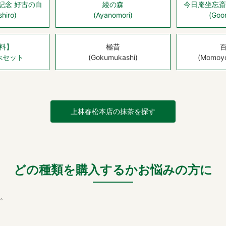
記念 好古の白
綾の森
今日庵坐忘斎
hiro)
(Ayanomori)
(Goon
料】
極昔
べセット
(Gokumukashi)
(Momoyo
上林春松本店の抹茶を探す
どの種類を購入するかお悩みの方に
。