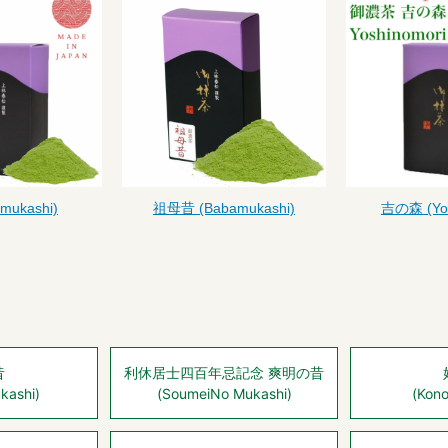
mukashi)
祖母昔 (Babamukashi)
吉の森 (Yos
昔
利休居士四百年忌記念 爽明の昔
kashi)
(SoumeiNo Mukashi)
(Kono