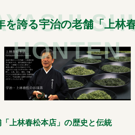
YASHI S
0年を誇る宇治の老舗「上林
HONTEN
舗「上林春松本店」の歴史と伝統