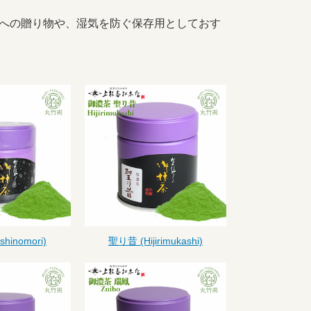
方への贈り物や、湿気を防ぐ保存用としておす
hinomori)
聖り昔 (Hijirimukashi)