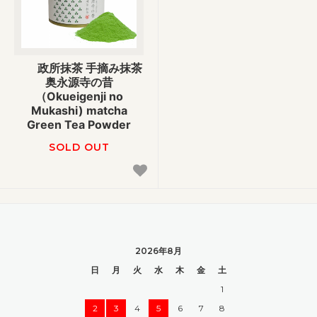
政所抹茶 手摘み抹茶
奥永源寺の昔
（Okueigenji no
Mukashi) matcha
Green Tea Powder
SOLD OUT
2026年8月
日
月
火
水
木
金
土
1
2
3
4
5
6
7
8