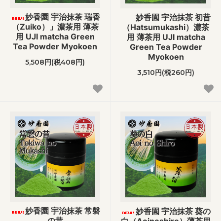
妙香園 宇治抹茶 瑞香
妙香園 宇治抹茶 初昔
（Zuiko）」濃茶用 薄茶
（Hatsumukashi）濃茶
用 UJI matcha Green
用 薄茶用 UJI matcha
Tea Powder Myokoen
Green Tea Powder
Myokoen
5,508円(税408円)
3,510円(税260円)
妙香園 宇治抹茶 常磐
妙香園 宇治抹茶 葵の
の昔