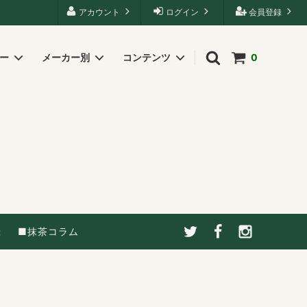
アカウント
ログイン
会員登録
リー
メーカー別
コンテンツ
0
録
■抹茶コラム