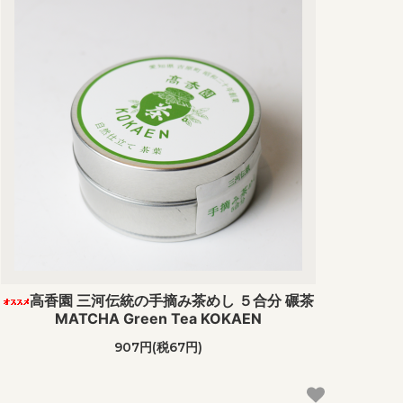
高香園 三河伝統の手摘み茶めし ５合分 碾茶
MATCHA Green Tea KOKAEN
907円(税67円)