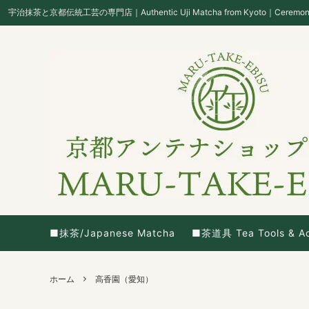
宇治抹茶と京都伝統工芸の専門店｜Authentic Uji Matcha from Kyoto｜Ceremonial Gr
■抹茶/Japanese Matcha
■茶道具 Tea Tools & Ac
ホーム
高香園（愛知）