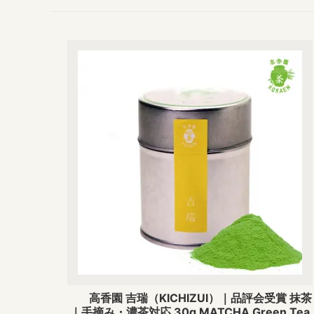
高香園 吉瑞（KICHIZUI）｜品評会受賞 抹茶
｜手摘み・濃茶対応 30g MATCHA Green Tea