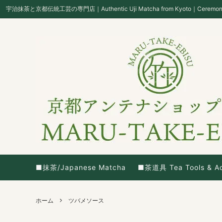
宇治抹茶と京都伝統工芸の専門店｜Authentic Uji Matcha from Kyoto｜Ceremonial Gr
■抹茶/Japanese Matcha
■茶道具 Tea Tools & Ac
ホーム
ツバメソース