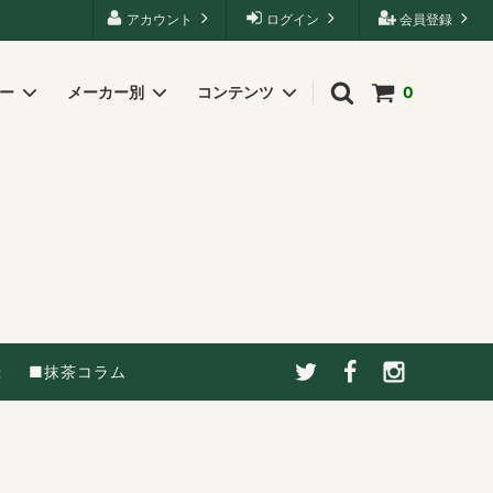
アカウント
ログイン
会員登録
リー
メーカー別
コンテンツ
0
録
■抹茶コラム