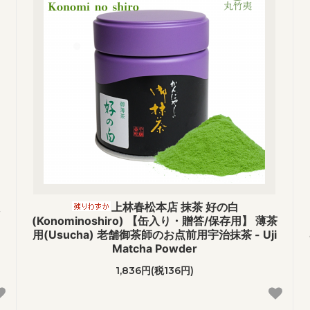
上林春松本店 抹茶 好の白
(Konominoshiro) 【缶入り・贈答/保存用】 薄茶
用(Usucha) 老舗御茶師のお点前用宇治抹茶 - Uji
Matcha Powder
1,836円(税136円)