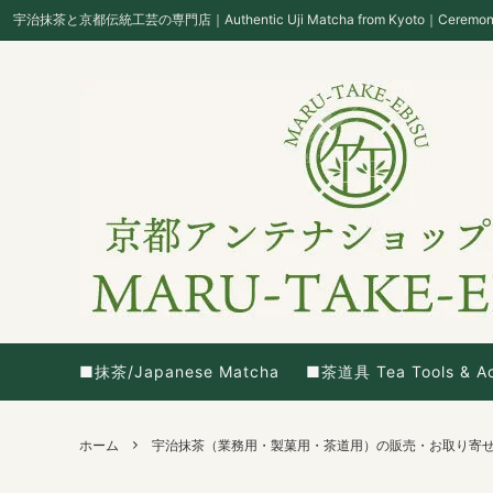
宇治抹茶と京都伝統工芸の専門店｜Authentic Uji Matcha from Kyoto｜Ceremonial Gr
■抹茶/Japanese Matcha
■茶道具 Tea Tools & Ac
ホーム
宇治抹茶（業務用・製菓用・茶道用）の販売・お取り寄せ｜京