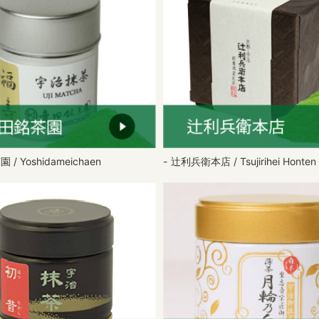
/ Yoshidameichaen
辻利兵衛本店 / Tsujirihei Honten