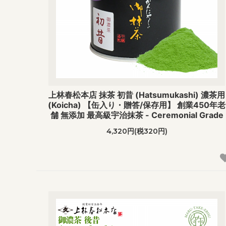
上林春松本店 抹茶 初昔 (Hatsumukashi) 濃茶用
(Koicha) 【缶入り・贈答/保存用】 創業450年老
舗 無添加 最高級宇治抹茶 - Ceremonial Grade
4,320円(税320円)