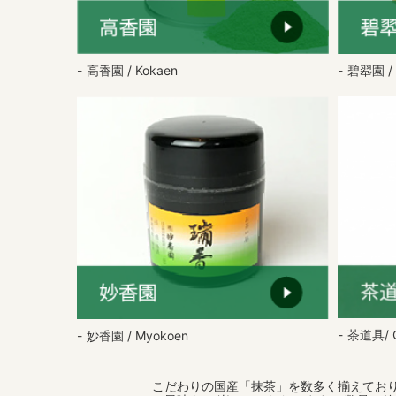
高香園 / Kokaen
碧翆園 / 
茶道具/ 
妙香園 / Myokoen
こだわりの国産「抹茶」を数多く揃えており