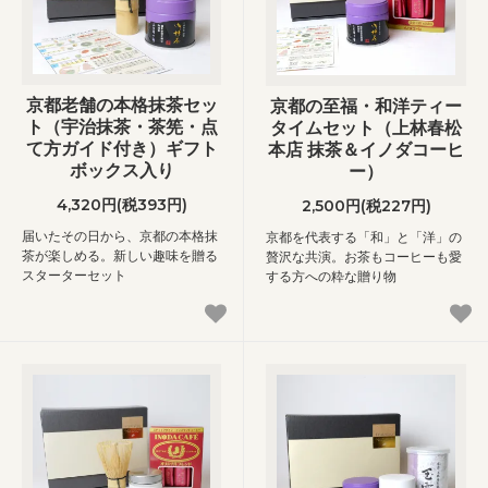
京都老舗の本格抹茶セッ
京都の至福・和洋ティー
ト（宇治抹茶・茶筅・点
タイムセット（上林春松
て方ガイド付き）ギフト
本店 抹茶＆イノダコーヒ
ボックス入り
ー）
4,320円(税393円)
2,500円(税227円)
届いたその日から、京都の本格抹
京都を代表する「和」と「洋」の
茶が楽しめる。新しい趣味を贈る
贅沢な共演。お茶もコーヒーも愛
スターターセット
する方への粋な贈り物