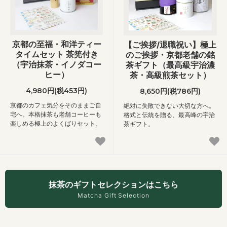
京都の至福・和洋ティー
【ご挨拶/退職祝い】極上
タイムセット 茶筅付き
のご挨拶・京都老舗の銘
（宇治抹茶・イノダコー
茶ギフト（最高級宇治濃
ヒー）
茶・高級煎茶セット）
4,980円(税453円)
8,650円(税786円)
京都のカフェ気分をそのままご自
絶対に失敗できない大切な方へ。
宅へ。本格抹茶も老舗コーヒーも
格式と伝統を贈る、最高峰の宇治
楽しめる極上のよくばりセット。
茶ギフト。
抹茶のギフトセレクションはこちら
Matcha Gift Selection