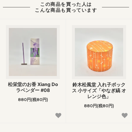
この商品を買った人は
こんな商品も買っています
松栄堂のお香 Xiang Do
鈴木松風堂 入れ子ボック
ラベンダー #08
ス 小サイズ「やなぎ縞 オ
レンジ色」
880円(税80円)
880円(税80円)